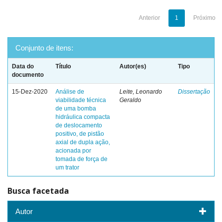
Anterior
1
Próximo
Conjunto de itens:
Data do
Título
Autor(es)
Tipo
documento
15-Dez-2020
Análise de
Leite, Leonardo
Dissertação
viabilidade técnica
Geraldo
de uma bomba
hidráulica compacta
de deslocamento
positivo, de pistão
axial de dupla ação,
acionada por
tomada de força de
um trator
Busca facetada
Autor