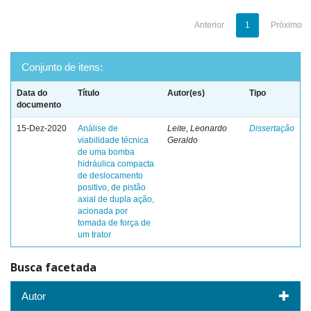
Anterior
1
Próximo
Conjunto de itens:
Data do
Título
Autor(es)
Tipo
documento
15-Dez-2020
Análise de
Leite, Leonardo
Dissertação
viabilidade técnica
Geraldo
de uma bomba
hidráulica compacta
de deslocamento
positivo, de pistão
axial de dupla ação,
acionada por
tomada de força de
um trator
Busca facetada
Autor