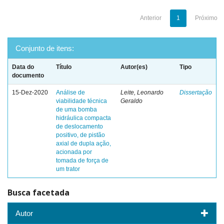
Anterior
1
Próximo
Conjunto de itens:
Data do
Título
Autor(es)
Tipo
documento
15-Dez-2020
Análise de
Leite, Leonardo
Dissertação
viabilidade técnica
Geraldo
de uma bomba
hidráulica compacta
de deslocamento
positivo, de pistão
axial de dupla ação,
acionada por
tomada de força de
um trator
Busca facetada
Autor