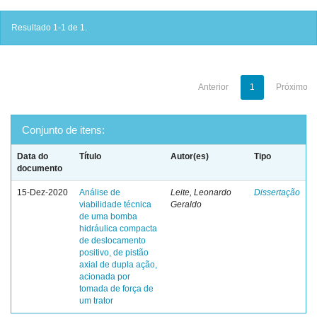
Resultado 1-1 de 1.
Anterior
1
Próximo
Conjunto de itens:
Data do
Título
Autor(es)
Tipo
documento
15-Dez-2020
Análise de
Leite, Leonardo
Dissertação
viabilidade técnica
Geraldo
de uma bomba
hidráulica compacta
de deslocamento
positivo, de pistão
axial de dupla ação,
acionada por
tomada de força de
um trator