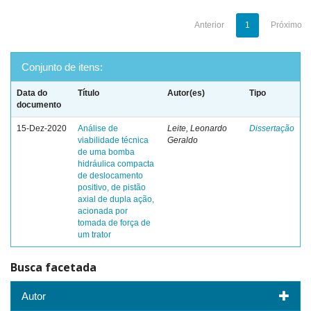
Anterior
1
Próximo
Conjunto de itens:
Data do
Título
Autor(es)
Tipo
documento
15-Dez-2020
Análise de
Leite, Leonardo
Dissertação
viabilidade técnica
Geraldo
de uma bomba
hidráulica compacta
de deslocamento
positivo, de pistão
axial de dupla ação,
acionada por
tomada de força de
um trator
Busca facetada
Autor