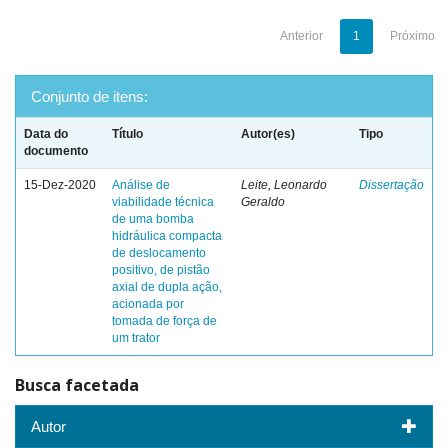
Anterior
1
Próximo
Conjunto de itens:
Data do
Título
Autor(es)
Tipo
documento
15-Dez-2020
Análise de
Leite, Leonardo
Dissertação
viabilidade técnica
Geraldo
de uma bomba
hidráulica compacta
de deslocamento
positivo, de pistão
axial de dupla ação,
acionada por
tomada de força de
um trator
Busca facetada
Autor