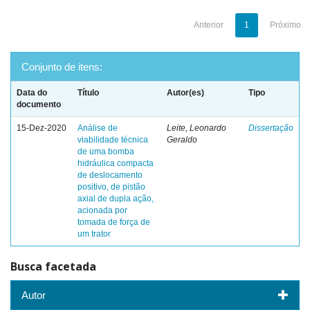
Anterior
1
Próximo
Conjunto de itens:
Data do
Título
Autor(es)
Tipo
documento
15-Dez-2020
Análise de
Leite, Leonardo
Dissertação
viabilidade técnica
Geraldo
de uma bomba
hidráulica compacta
de deslocamento
positivo, de pistão
axial de dupla ação,
acionada por
tomada de força de
um trator
Busca facetada
Autor