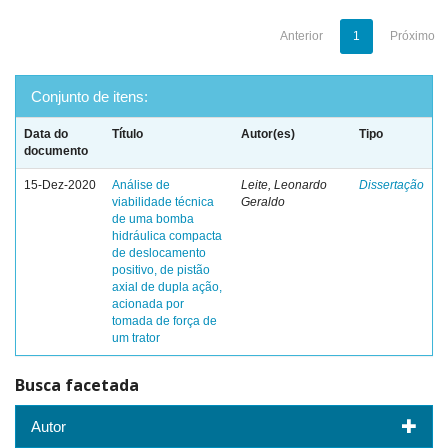
Anterior
1
Próximo
Conjunto de itens:
Data do
Título
Autor(es)
Tipo
documento
15-Dez-2020
Análise de
Leite, Leonardo
Dissertação
viabilidade técnica
Geraldo
de uma bomba
hidráulica compacta
de deslocamento
positivo, de pistão
axial de dupla ação,
acionada por
tomada de força de
um trator
Busca facetada
Autor