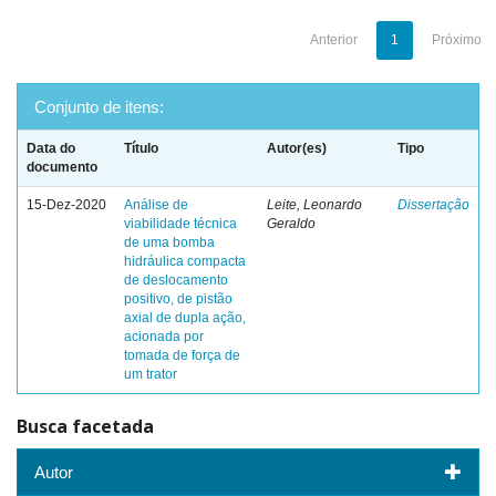
Anterior
1
Próximo
Conjunto de itens:
Data do
Título
Autor(es)
Tipo
documento
15-Dez-2020
Análise de
Leite, Leonardo
Dissertação
viabilidade técnica
Geraldo
de uma bomba
hidráulica compacta
de deslocamento
positivo, de pistão
axial de dupla ação,
acionada por
tomada de força de
um trator
Busca facetada
Autor