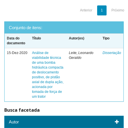
Anterior
1
Próximo
Conjunto de itens:
Data do
Título
Autor(es)
Tipo
documento
15-Dez-2020
Análise de
Leite, Leonardo
Dissertação
viabilidade técnica
Geraldo
de uma bomba
hidráulica compacta
de deslocamento
positivo, de pistão
axial de dupla ação,
acionada por
tomada de força de
um trator
Busca facetada
Autor