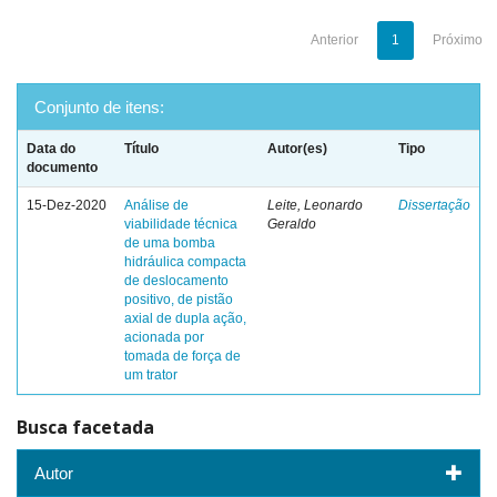
Anterior
1
Próximo
Conjunto de itens:
Data do
Título
Autor(es)
Tipo
documento
15-Dez-2020
Análise de
Leite, Leonardo
Dissertação
viabilidade técnica
Geraldo
de uma bomba
hidráulica compacta
de deslocamento
positivo, de pistão
axial de dupla ação,
acionada por
tomada de força de
um trator
Busca facetada
Autor