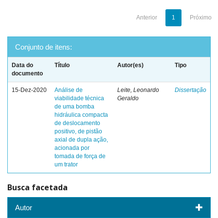
Anterior
1
Próximo
Conjunto de itens:
Data do
Título
Autor(es)
Tipo
documento
15-Dez-2020
Análise de
Leite, Leonardo
Dissertação
viabilidade técnica
Geraldo
de uma bomba
hidráulica compacta
de deslocamento
positivo, de pistão
axial de dupla ação,
acionada por
tomada de força de
um trator
Busca facetada
Autor