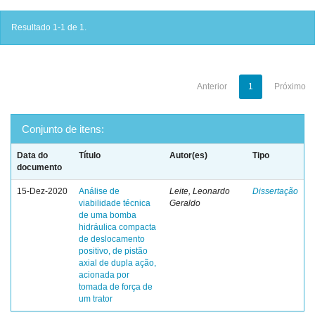
Resultado 1-1 de 1.
Anterior
1
Próximo
Conjunto de itens:
Data do
Título
Autor(es)
Tipo
documento
15-Dez-2020
Análise de
Leite, Leonardo
Dissertação
viabilidade técnica
Geraldo
de uma bomba
hidráulica compacta
de deslocamento
positivo, de pistão
axial de dupla ação,
acionada por
tomada de força de
um trator