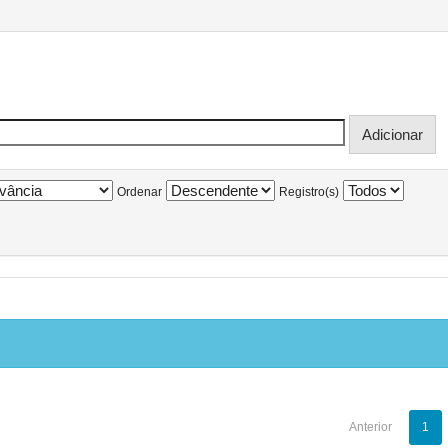
Ordenar
Registro(s)
Anterior
1