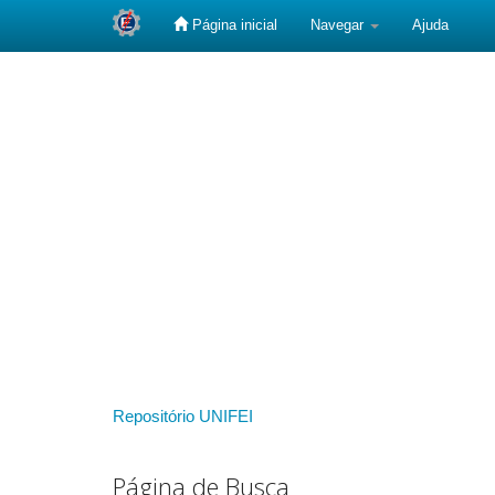
Página inicial
Navegar
Ajuda
Skip
navigation
Repositório UNIFEI
Página de Busca