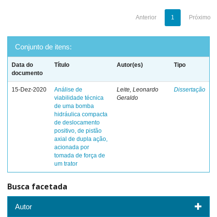
Anterior
1
Próximo
Conjunto de itens:
Data do
Título
Autor(es)
Tipo
documento
15-Dez-2020
Análise de
Leite, Leonardo
Dissertação
viabilidade técnica
Geraldo
de uma bomba
hidráulica compacta
de deslocamento
positivo, de pistão
axial de dupla ação,
acionada por
tomada de força de
um trator
Busca facetada
Autor