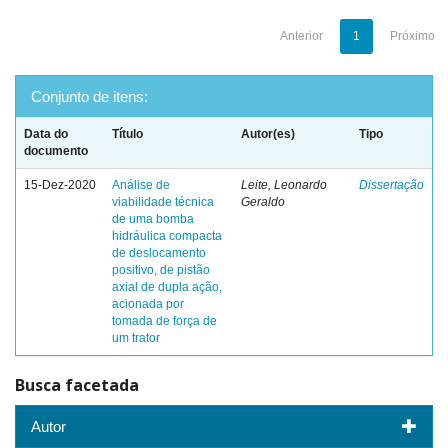
Anterior
1
Próximo
Conjunto de itens:
Data do
Título
Autor(es)
Tipo
documento
15-Dez-2020
Análise de
Leite, Leonardo
Dissertação
viabilidade técnica
Geraldo
de uma bomba
hidráulica compacta
de deslocamento
positivo, de pistão
axial de dupla ação,
acionada por
tomada de força de
um trator
Busca facetada
Autor