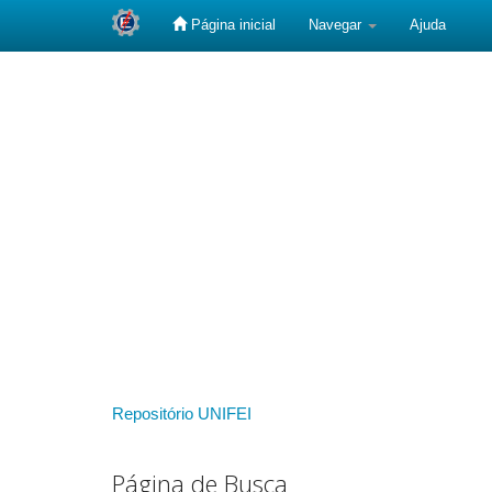
Página inicial
Navegar
Ajuda
Skip
navigation
Repositório UNIFEI
Página de Busca