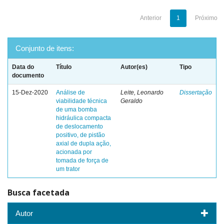
Anterior
1
Próximo
Conjunto de itens:
Data do
Título
Autor(es)
Tipo
documento
15-Dez-2020
Análise de
Leite, Leonardo
Dissertação
viabilidade técnica
Geraldo
de uma bomba
hidráulica compacta
de deslocamento
positivo, de pistão
axial de dupla ação,
acionada por
tomada de força de
um trator
Busca facetada
Autor