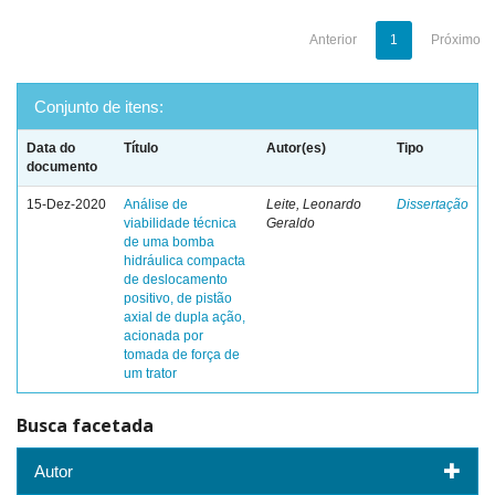
Anterior
1
Próximo
Conjunto de itens:
Data do
Título
Autor(es)
Tipo
documento
15-Dez-2020
Análise de
Leite, Leonardo
Dissertação
viabilidade técnica
Geraldo
de uma bomba
hidráulica compacta
de deslocamento
positivo, de pistão
axial de dupla ação,
acionada por
tomada de força de
um trator
Busca facetada
Autor