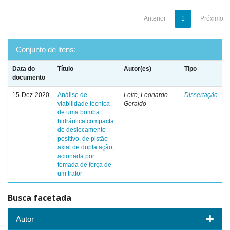
Anterior
1
Próximo
Conjunto de itens:
Data do
Título
Autor(es)
Tipo
documento
15-Dez-2020
Análise de
Leite, Leonardo
Dissertação
viabilidade técnica
Geraldo
de uma bomba
hidráulica compacta
de deslocamento
positivo, de pistão
axial de dupla ação,
acionada por
tomada de força de
um trator
Busca facetada
Autor