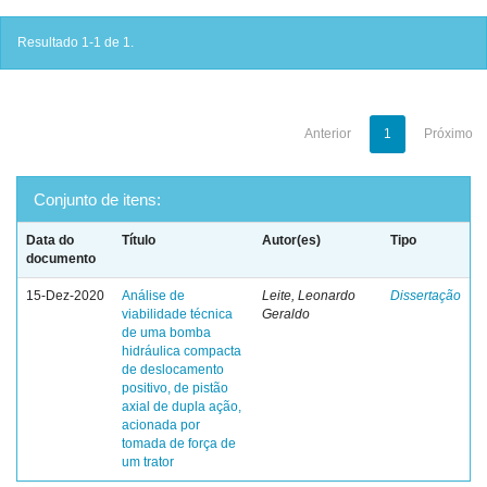
Resultado 1-1 de 1.
Anterior
1
Próximo
Conjunto de itens:
Data do
Título
Autor(es)
Tipo
documento
15-Dez-2020
Análise de
Leite, Leonardo
Dissertação
viabilidade técnica
Geraldo
de uma bomba
hidráulica compacta
de deslocamento
positivo, de pistão
axial de dupla ação,
acionada por
tomada de força de
um trator