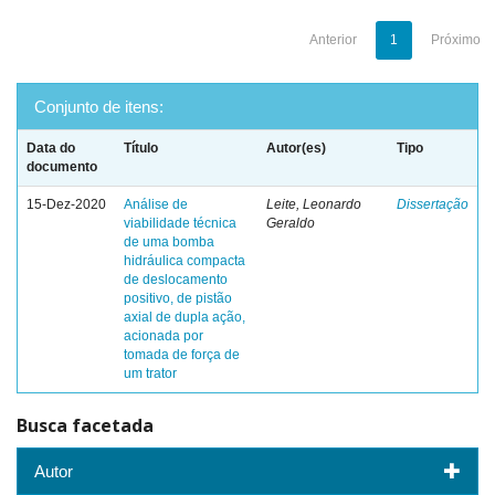
Anterior
1
Próximo
Conjunto de itens:
Data do
Título
Autor(es)
Tipo
documento
15-Dez-2020
Análise de
Leite, Leonardo
Dissertação
viabilidade técnica
Geraldo
de uma bomba
hidráulica compacta
de deslocamento
positivo, de pistão
axial de dupla ação,
acionada por
tomada de força de
um trator
Busca facetada
Autor