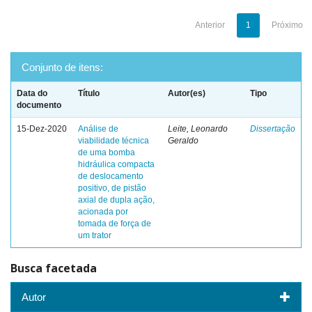
Anterior
1
Próximo
Conjunto de itens:
Data do
Título
Autor(es)
Tipo
documento
15-Dez-2020
Análise de
Leite, Leonardo
Dissertação
viabilidade técnica
Geraldo
de uma bomba
hidráulica compacta
de deslocamento
positivo, de pistão
axial de dupla ação,
acionada por
tomada de força de
um trator
Busca facetada
Autor