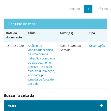
Anterior
1
Próximo
Conjunto de itens:
Data do
Título
Autor(es)
Tipo
documento
15-Dez-2020
Análise de
Leite, Leonardo
Dissertação
viabilidade técnica
Geraldo
de uma bomba
hidráulica compacta
de deslocamento
positivo, de pistão
axial de dupla ação,
acionada por
tomada de força de
um trator
Busca facetada
Autor