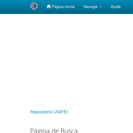
Página inicial
Navegar
Ajuda
Skip
navigation
Repositório UNIFEI
Página de Busca