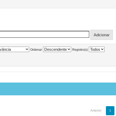
Ordenar
Registro(s)
Anterior
1