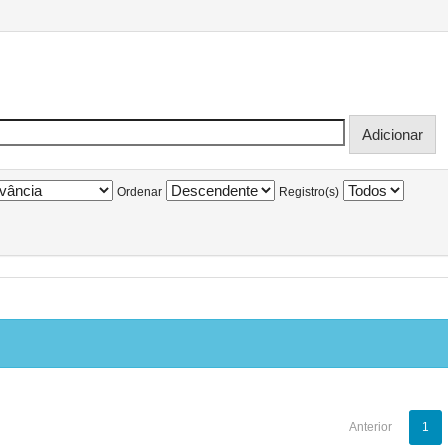
Ordenar
Registro(s)
Anterior
1