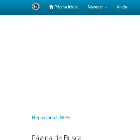
Página inicial
Navegar
Ajuda
Skip
navigation
Repositório UNIFEI
Página de Busca