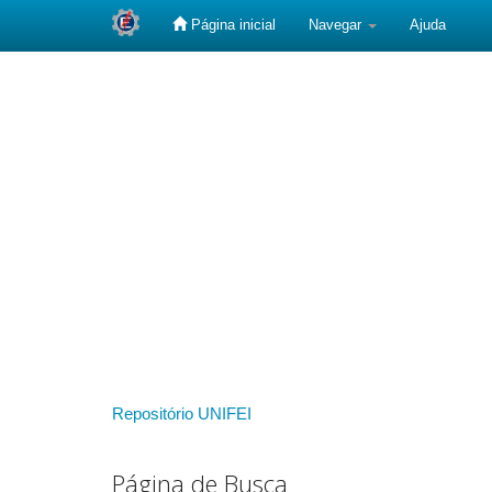
Página inicial
Navegar
Ajuda
Skip
navigation
Repositório UNIFEI
Página de Busca