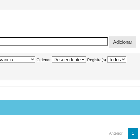
Ordenar
Registro(s)
Anterior
1