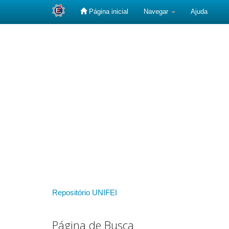
Página inicial
Navegar
Ajuda
Skip
navigation
Repositório UNIFEI
Página de Busca