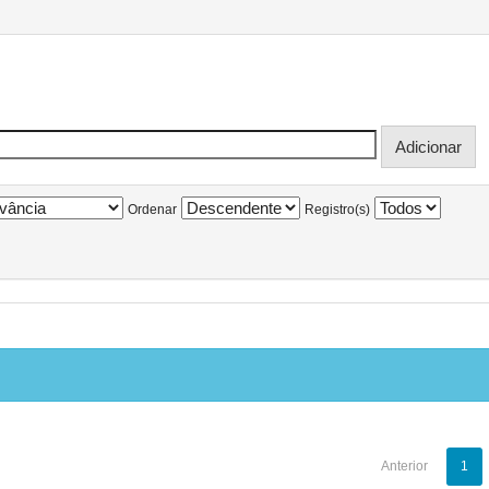
Ordenar
Registro(s)
Anterior
1