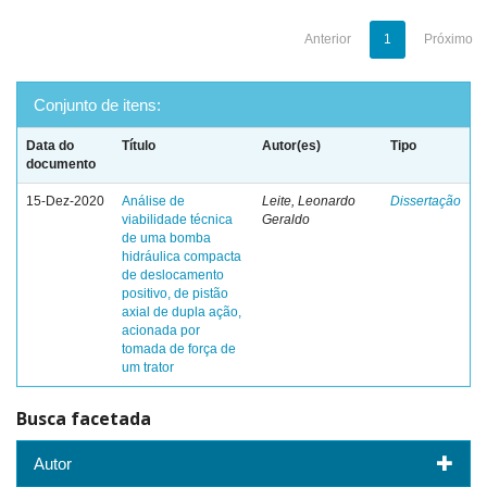
Anterior
1
Próximo
Conjunto de itens:
Data do
Título
Autor(es)
Tipo
documento
15-Dez-2020
Análise de
Leite, Leonardo
Dissertação
viabilidade técnica
Geraldo
de uma bomba
hidráulica compacta
de deslocamento
positivo, de pistão
axial de dupla ação,
acionada por
tomada de força de
um trator
Busca facetada
Autor