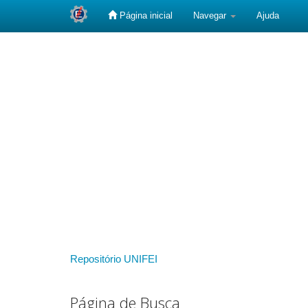
Página inicial
Navegar
Ajuda
Skip
navigation
Repositório UNIFEI
Página de Busca