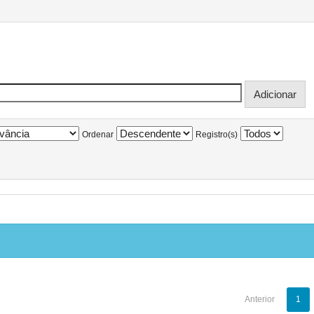
Ordenar
Registro(s)
Anterior
1