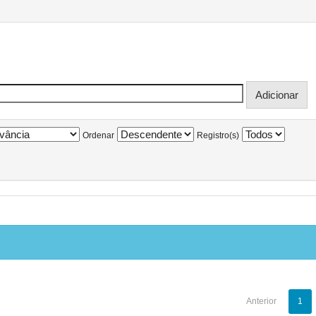
Ordenar
Registro(s)
Anterior
1