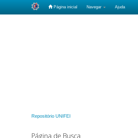
Página inicial
Navegar
Ajuda
Skip
navigation
Repositório UNIFEI
Página de Busca