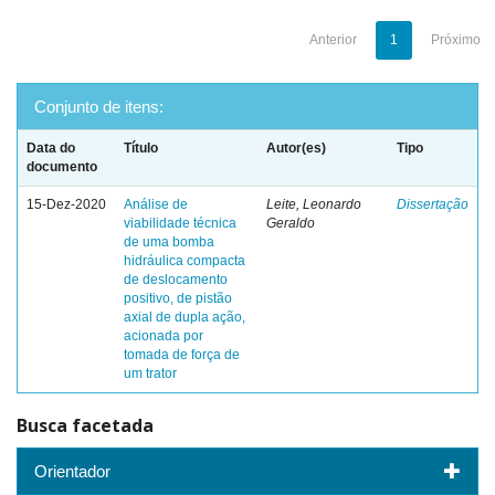
Anterior
1
Próximo
Conjunto de itens:
Data do
Título
Autor(es)
Tipo
documento
15-Dez-2020
Análise de
Leite, Leonardo
Dissertação
viabilidade técnica
Geraldo
de uma bomba
hidráulica compacta
de deslocamento
positivo, de pistão
axial de dupla ação,
acionada por
tomada de força de
um trator
Busca facetada
Orientador