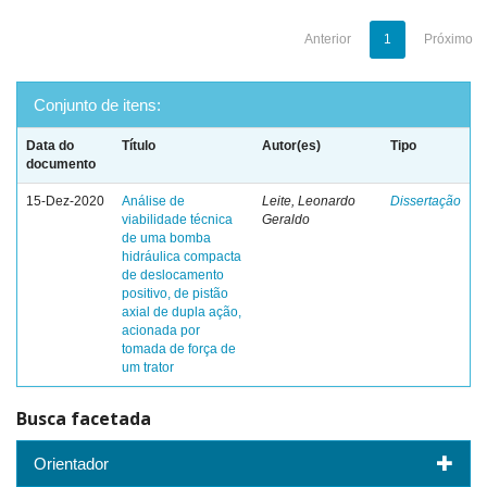
Anterior
1
Próximo
Conjunto de itens:
Data do
Título
Autor(es)
Tipo
documento
15-Dez-2020
Análise de
Leite, Leonardo
Dissertação
viabilidade técnica
Geraldo
de uma bomba
hidráulica compacta
de deslocamento
positivo, de pistão
axial de dupla ação,
acionada por
tomada de força de
um trator
Busca facetada
Orientador