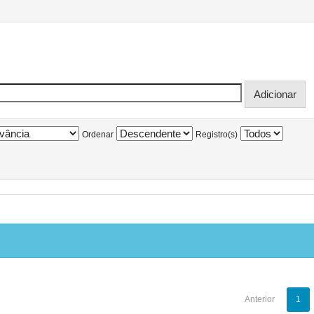
Ordenar
Registro(s)
Anterior
1