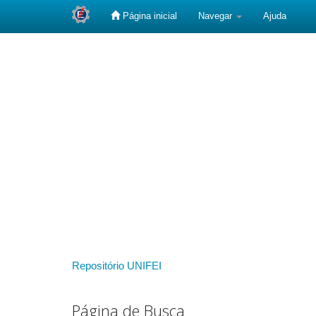
Página inicial
Navegar
Ajuda
Skip
navigation
Repositório UNIFEI
Página de Busca