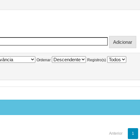
Ordenar
Registro(s)
Anterior
1