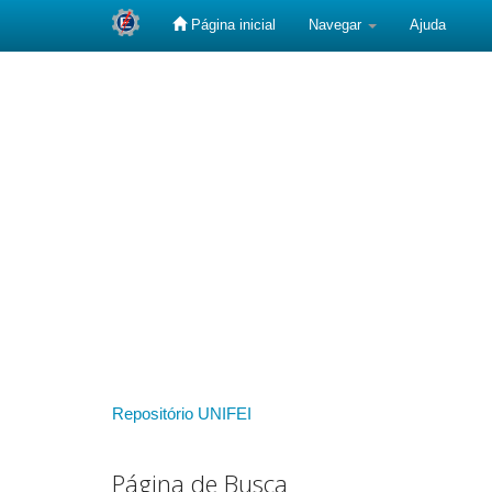
Página inicial
Navegar
Ajuda
Skip
navigation
Repositório UNIFEI
Página de Busca