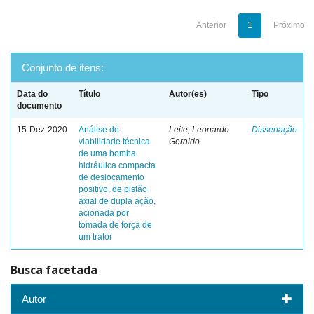
Anterior
1
Próximo
Conjunto de itens:
Data do
Título
Autor(es)
Tipo
documento
15-Dez-2020
Análise de
Leite, Leonardo
Dissertação
viabilidade técnica
Geraldo
de uma bomba
hidráulica compacta
de deslocamento
positivo, de pistão
axial de dupla ação,
acionada por
tomada de força de
um trator
Busca facetada
Autor