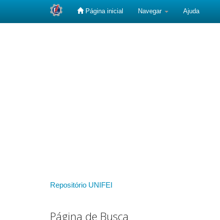
Página inicial
Navegar
Ajuda
Skip
navigation
Repositório UNIFEI
Página de Busca