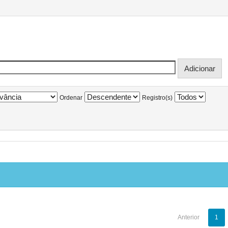
Ordenar
Registro(s)
Anterior
1