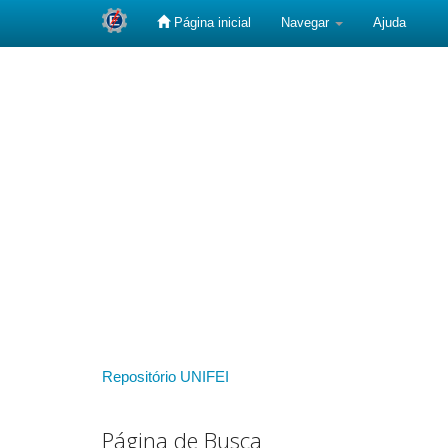
Página inicial
Navegar
Ajuda
Skip
navigation
Repositório UNIFEI
Página de Busca