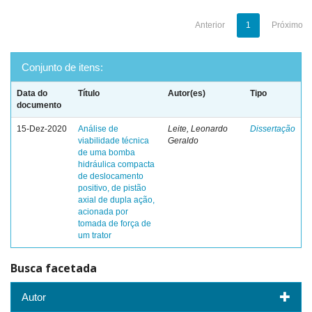
Anterior
1
Próximo
Conjunto de itens:
Data do
Título
Autor(es)
Tipo
documento
15-Dez-2020
Análise de
Leite, Leonardo
Dissertação
viabilidade técnica
Geraldo
de uma bomba
hidráulica compacta
de deslocamento
positivo, de pistão
axial de dupla ação,
acionada por
tomada de força de
um trator
Busca facetada
Autor