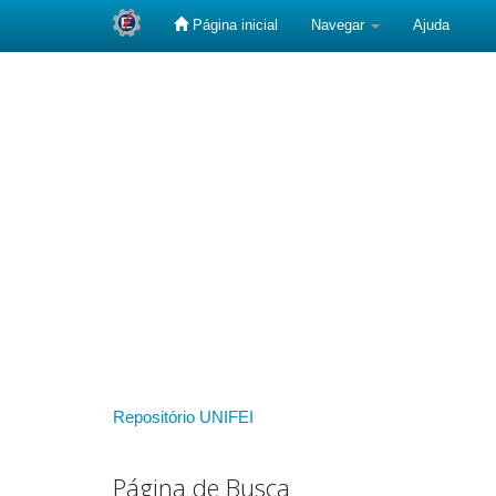
Página inicial
Navegar
Ajuda
Skip
navigation
Repositório UNIFEI
Página de Busca