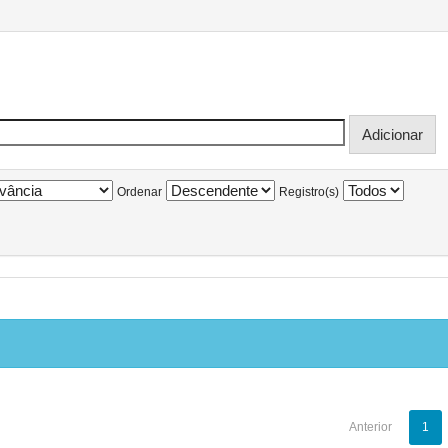
Ordenar
Registro(s)
Anterior
1