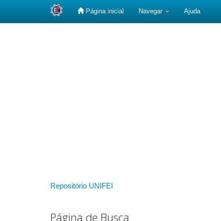
Página inicial
Navegar
Ajuda
Skip
navigation
Repositório UNIFEI
Página de Busca