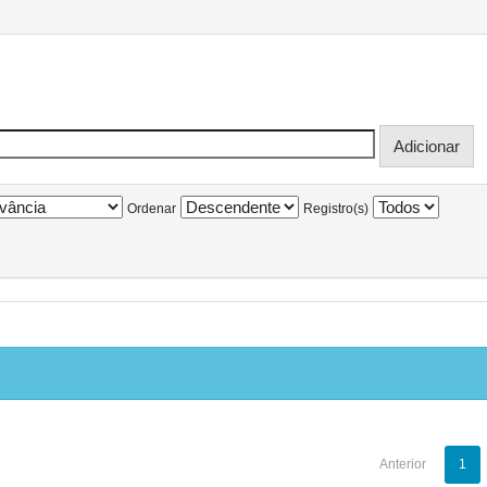
Ordenar
Registro(s)
Anterior
1