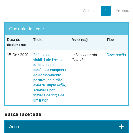
Anterior
1
Próximo
Conjunto de itens:
Data do
Título
Autor(es)
Tipo
documento
15-Dez-2020
Análise de
Leite, Leonardo
Dissertação
viabilidade técnica
Geraldo
de uma bomba
hidráulica compacta
de deslocamento
positivo, de pistão
axial de dupla ação,
acionada por
tomada de força de
um trator
Busca facetada
Autor