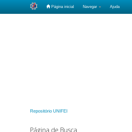
Página inicial
Navegar
Ajuda
Skip
navigation
Repositório UNIFEI
Página de Busca