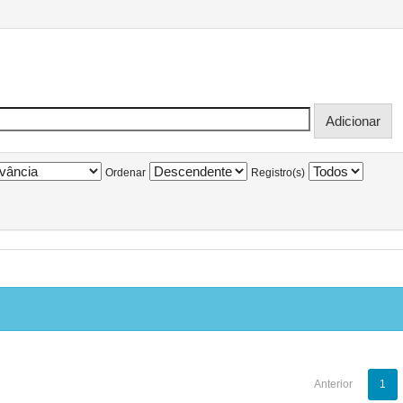
Ordenar
Registro(s)
Anterior
1