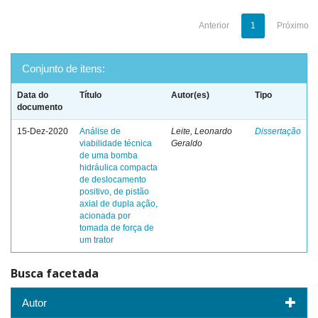
Anterior
1
Próximo
Conjunto de itens:
Data do
Título
Autor(es)
Tipo
documento
15-Dez-2020
Análise de
Leite, Leonardo
Dissertação
viabilidade técnica
Geraldo
de uma bomba
hidráulica compacta
de deslocamento
positivo, de pistão
axial de dupla ação,
acionada por
tomada de força de
um trator
Busca facetada
Autor