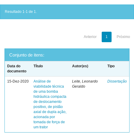
Resultado 1-1 de 1.
Anterior
1
Próximo
Conjunto de itens:
Data do
Título
Autor(es)
Tipo
documento
15-Dez-2020
Análise de
Leite, Leonardo
Dissertação
viabilidade técnica
Geraldo
de uma bomba
hidráulica compacta
de deslocamento
positivo, de pistão
axial de dupla ação,
acionada por
tomada de força de
um trator