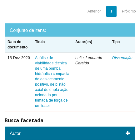
Anterior
1
Próximo
Conjunto de itens:
Data do
Título
Autor(es)
Tipo
documento
15-Dez-2020
Análise de
Leite, Leonardo
Dissertação
viabilidade técnica
Geraldo
de uma bomba
hidráulica compacta
de deslocamento
positivo, de pistão
axial de dupla ação,
acionada por
tomada de força de
um trator
Busca facetada
Autor