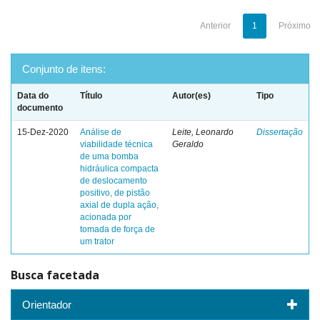
Anterior
1
Próximo
Conjunto de itens:
Data do
Título
Autor(es)
Tipo
documento
15-Dez-2020
Análise de
Leite, Leonardo
Dissertação
viabilidade técnica
Geraldo
de uma bomba
hidráulica compacta
de deslocamento
positivo, de pistão
axial de dupla ação,
acionada por
tomada de força de
um trator
Busca facetada
Orientador