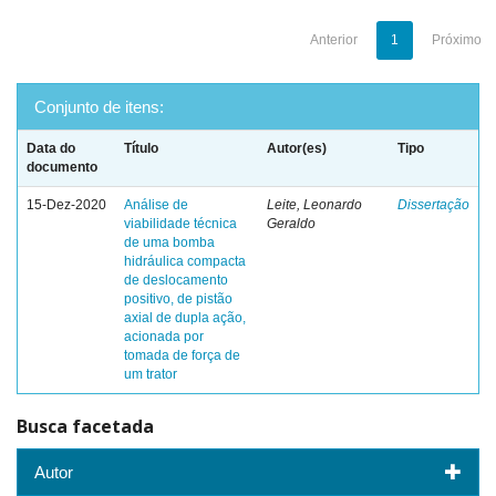
Anterior
1
Próximo
Conjunto de itens:
Data do
Título
Autor(es)
Tipo
documento
15-Dez-2020
Análise de
Leite, Leonardo
Dissertação
viabilidade técnica
Geraldo
de uma bomba
hidráulica compacta
de deslocamento
positivo, de pistão
axial de dupla ação,
acionada por
tomada de força de
um trator
Busca facetada
Autor