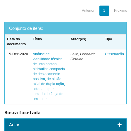
Anterior
1
Próximo
Conjunto de itens:
Data do
Título
Autor(es)
Tipo
documento
15-Dez-2020
Análise de
Leite, Leonardo
Dissertação
viabilidade técnica
Geraldo
de uma bomba
hidráulica compacta
de deslocamento
positivo, de pistão
axial de dupla ação,
acionada por
tomada de força de
um trator
Busca facetada
Autor