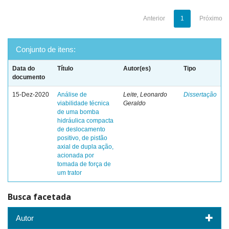
Anterior
1
Próximo
Conjunto de itens:
Data do
Título
Autor(es)
Tipo
documento
15-Dez-2020
Análise de
Leite, Leonardo
Dissertação
viabilidade técnica
Geraldo
de uma bomba
hidráulica compacta
de deslocamento
positivo, de pistão
axial de dupla ação,
acionada por
tomada de força de
um trator
Busca facetada
Autor